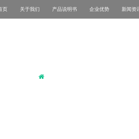
首页
关于我们
产品说明书
企业优势
新闻资
森团队
,
工厂设备
,
力姿
首页
/
伊森团队
/
设备