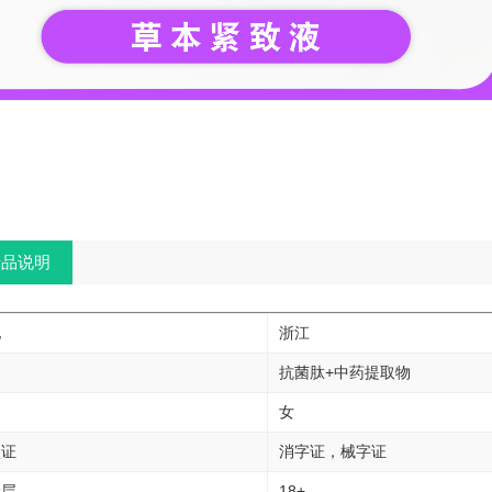
品说明
地
浙江
抗菌肽+中药提取物
女
认证
消字证，械字证
阶层
18+