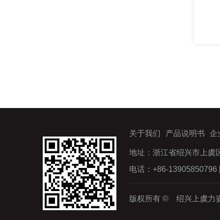
暖功抑菌胶囊
列
分类:力姿产品
关于我们
产品说明书
企
地址：浙江省绍兴市上虞区
电话：+86-13905850796 
版权所有 © 绍兴上虞力