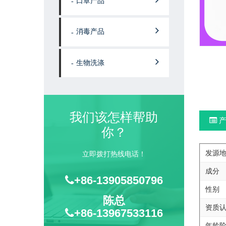
口罩产品
消毒产品
生物洗涤
我们该怎样帮助
产
你？
发源
立即拨打热线电话！
成分
+86-13905850796
性别
陈总
资质
+86-13967533116
年龄