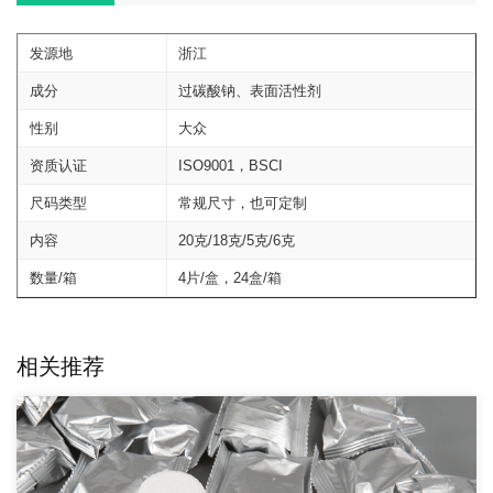
发源地
浙江
成分
过碳酸钠、表面活性剂
性别
大众
资质认证
ISO9001，BSCI
尺码类型
常规尺寸，也可定制
内容
20克/18克/5克/6克
数量/箱
4片/盒，24盒/箱
相关推荐