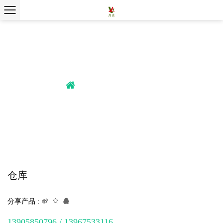
伊森团队
,
工厂设备
,
力姿团队
/
/
首页
伊森团队
仓库
仓库
分享产品 :
13905850796 / 13967533116