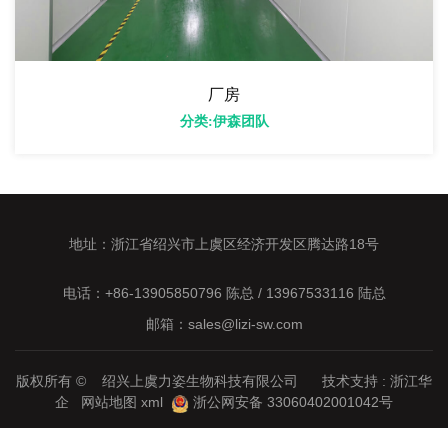
厂房
分类:伊森团队
地址：浙江省绍兴市上虞区经济开发区腾达路18号
电话：+86-13905850796 陈总 / 13967533116 陆总
邮箱：sales@lizi-sw.com
版权所有 © 绍兴上虞力姿生物科技有限公司 技术支持 :
浙江华
企
网站地图
xml
浙公网安备 33060402001042号