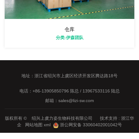
仓库
分类:伊森团队
地址：浙江省绍兴市上虞区经济开发区腾达路18号
电话：+86-13905850796 陈总 / 13967533116 陆总
邮箱：sales@lizi-sw.com
版权所有 © 绍兴上虞力姿生物科技有限公司 技术支持 :
浙江华
企
网站地图
xml
浙公网安备 33060402001042号