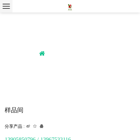
伊森团队
,
工厂设备
,
力姿团队
/
/
首页
伊森团队
样品间
样品间
分享产品 :
13905850796 / 13967533116